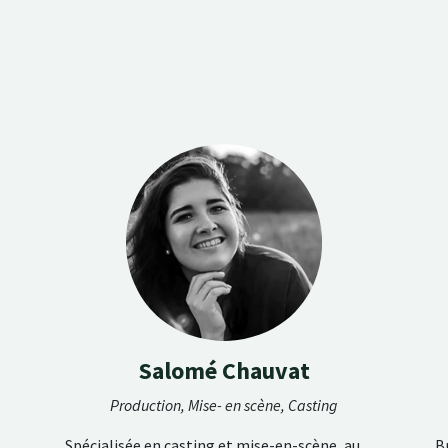
Salomé Chauvat
Production, Mise- en scène, Casting
Spécialisée en casting et mise-en-scène, au
Br