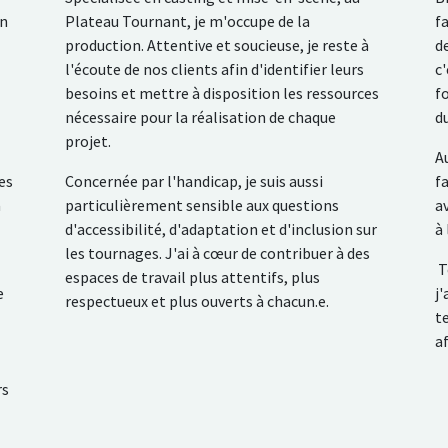
on
Plateau Tournant, je m'occupe de la
f
production. Attentive et soucieuse, je reste à
d
l'écoute de nos clients afin d'identifier leurs
c
besoins et mettre à disposition les ressources
f
nécessaire pour la réalisation de chaque
d
projet.
A
es
Concernée par l'handicap, je suis aussi
f
a
particulièrement sensible aux questions
a
d'accessibilité, d'adaptation et d'inclusion sur
à 
les tournages. J'ai à cœur de contribuer à des
T
espaces de travail plus attentifs, plus
e
j
respectueux et plus ouverts à chacun.e.
t
a
rs