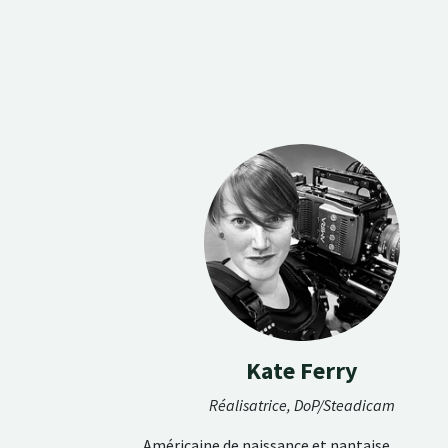
Kate Ferry
Réalisatrice, DoP/Steadicam
Américaine de naissance et nantaise